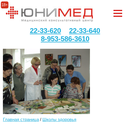
18+
22-33-620
22-33-640
8-953-586-3610
Главная страница
/
Школы здоровья